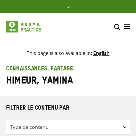
Skip
to
content
Me
Inclure
Sélectionner l’emplacement d
This page is also available in:
English
RECHERCHER
Saisir
CONNAISSANCES. PARTAGE.
les
Himeur, Yamina
termes
de
recherche
FILTRER LE CONTENU PAR
Type
de