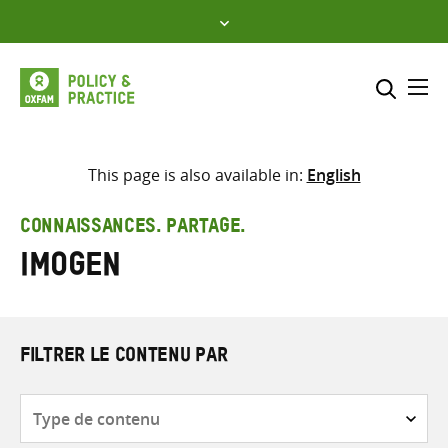
Skip
to
content
Me
Inclure
Sélectionner l’emplacement d
This page is also available in:
English
RECHERCHER
Saisir
CONNAISSANCES. PARTAGE.
les
Imogen
termes
de
recherche
FILTRER LE CONTENU PAR
Type
de