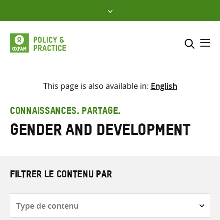
Skip
to
content
Me
Inclure
Sélectionner l’emplacement d
This page is also available in:
English
RECHERCHER
Saisir
CONNAISSANCES. PARTAGE.
les
Gender and Development
termes
de
recherche
FILTRER LE CONTENU PAR
Type
de