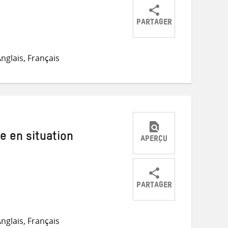
PARTAGER
Partager
Partager
Partager
sur
sur
par
nglais, Français
Twitter
Facebook
e-
mail
e en situation
APERÇU
PARTAGER
Partager
Partager
Partager
sur
sur
par
nglais, Français
Twitter
Facebook
e-