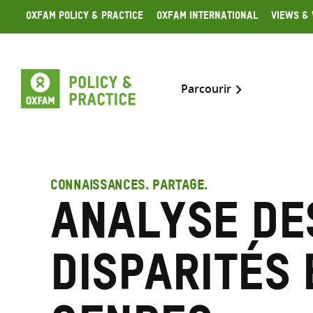
Skip
Oxfam Policy & Practice
Oxfam International
Views & 
to
content
Parcourir
CONNAISSANCES. PARTAGE.
Analyse de
disparités 