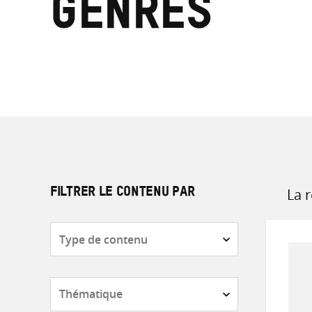
genres
La 
FILTRER LE CONTENU PAR
Sort
by
Type
de
contenu
Thématique