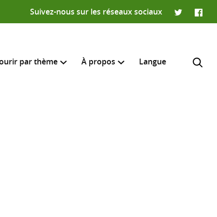
Suivez-nous sur les réseaux sociaux
Twitter
Faceb
ourir par thème
À propos
Langue
e recherche
R