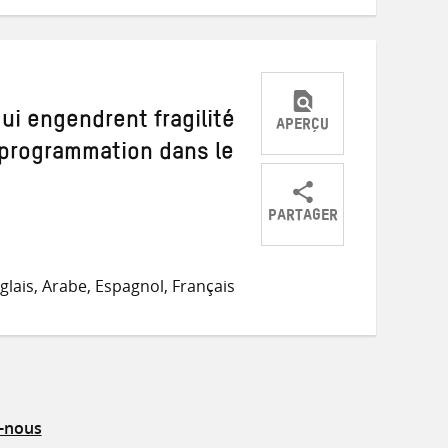
mail
ui engendrent fragilité
APERÇU
a programmation dans le
PARTAGER
Partager
Partager
Partager
sur
sur
par
lais, Arabe, Espagnol, Français
Twitter
Facebook
e-
mail
z-nous