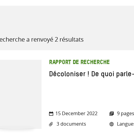
recherche
recherche a renvoyé 2 résultats
ressources
RAPPORT DE RECHERCHE
Décoloniser ! De quoi parle
15 December 2022
9 page
3 documents
Langues 