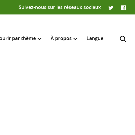
Suivez-nous sur les réseaux sociaux
Twitter
Faceb
ourir par thème
À propos
Langue
e recherche
R