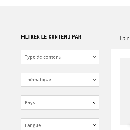
La 
FILTRER LE CONTENU PAR
Sort
by
Type
de
contenu
Thématique
Pays
Langue