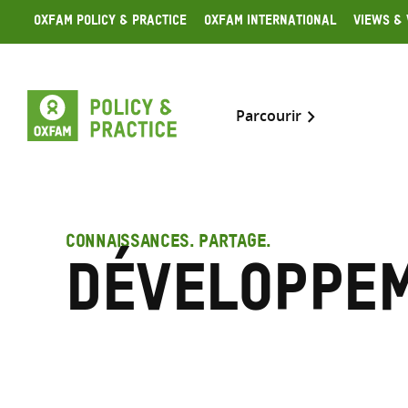
Skip
Oxfam Policy & Practice
Oxfam International
Views & 
to
content
Parcourir
CONNAISSANCES. PARTAGE.
Développe