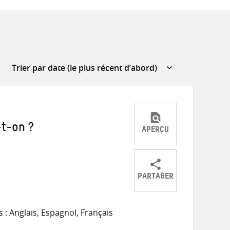
-t-on ?
APERÇU
PARTAGER
Partager
Partager
Partager
s
sur
sur
par
: Anglais, Espagnol, Français
Twitter
Facebook
e-