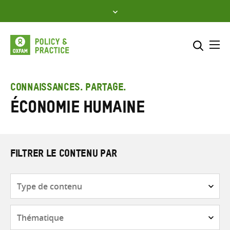
Skip
to
content
Me
Inclure
Sélectionner l’emplacement d
CONNAISSANCES. PARTAGE.
Économie humaine
RECHERCHER
Saisir
les
termes
de
FILTRER LE CONTENU PAR
recherche
Type
de
contenu
Thématique