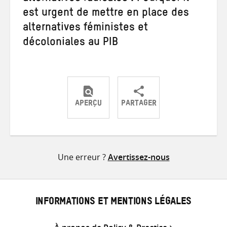
est urgent de mettre en place des
alternatives féministes et
décoloniales au PIB
APERÇU
PARTAGER
Partager
Partager
Partager
sur
sur
par
Twitter
Facebook
e-
Une erreur ?
Avertissez-nous
mail
INFORMATIONS ET MENTIONS LÉGALES