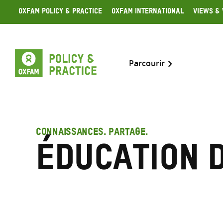
Skip
Oxfam Policy & Practice
Oxfam International
Views & 
to
content
Parcourir
CONNAISSANCES. PARTAGE.
Éducation d