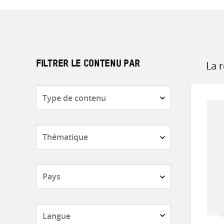
La 
FILTRER LE CONTENU PAR
Sort
by
Type
de
contenu
Thématique
Pays
Langue