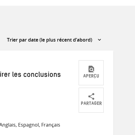
irer les conclusions
APERÇU
PARTAGER
Partager
Partager
Partager
sur
sur
par
Anglais, Espagnol, Français
Twitter
Facebook
e-