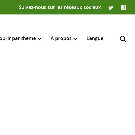
Suivez-nous sur les réseaux sociaux
Twitter
Faceb
ourir par thème
À propos
Langue
e recherche
R