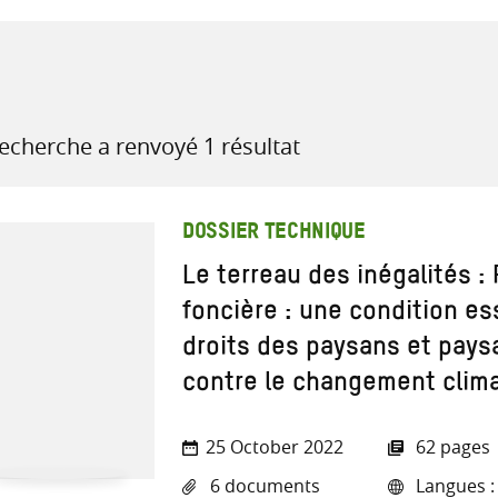
recherche
recherche a renvoyé 1 résultat
ressources
DOSSIER TECHNIQUE
Le terreau des inégalités : 
foncière : une condition es
droits des paysans et paysa
contre le changement clim
25 October 2022
62 pages
6 documents
Langues : 