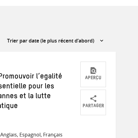
Promouvoir l’egalité
APERÇU
sentielle pour les
nnes et la lutte
PARTAGER
atique
Partager
Partager
Partager
sur
sur
par
Twitter
Facebook
e-
Anglais, Espagnol, Français