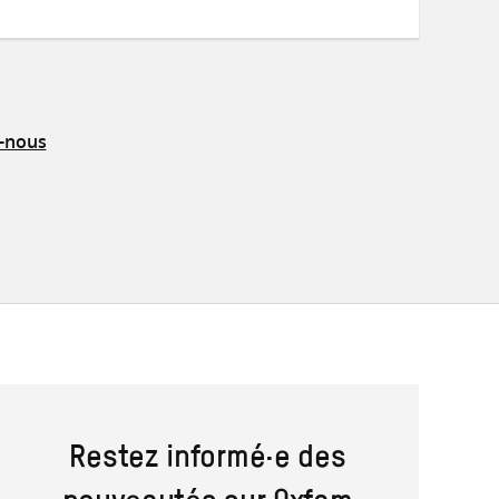
mail
z-nous
Restez informé·e des