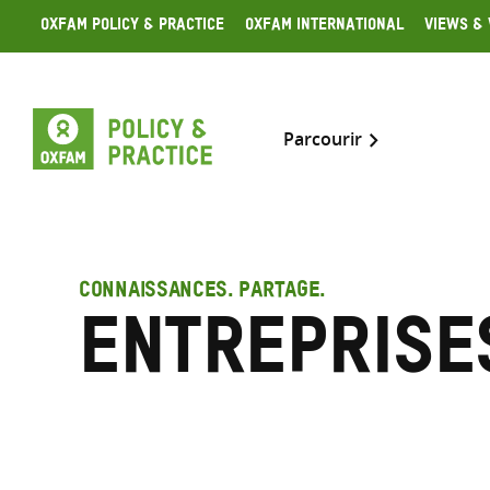
Skip
Oxfam Policy & Practice
Oxfam International
Views & 
to
content
Parcourir
CONNAISSANCES. PARTAGE.
Entreprise