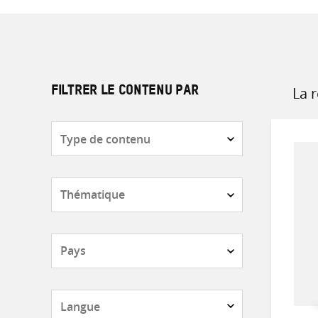
La 
FILTRER LE CONTENU PAR
Sort
by
Type
de
contenu
Thématique
Pays
Langue