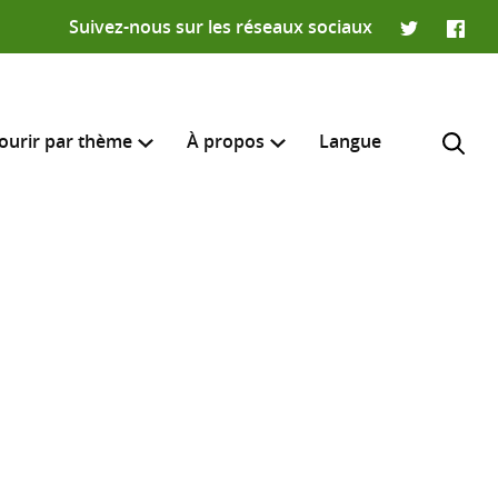
Suivez-nous sur les réseaux sociaux
Twitter
Faceb
ourir par thème
À propos
Langue
e recherche
R