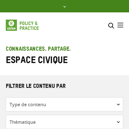
Skip
to
content
Me
Inclure
Sélectionner l’emplacement d
CONNAISSANCES. PARTAGE.
Espace civique
RECHERCHER
Saisir
les
termes
de
FILTRER LE CONTENU PAR
recherche
Type
de
contenu
Thématique