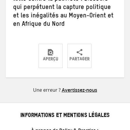
qui perpétuent la capture politique
et les inégalités au Moyen-Orient et
en Afrique du Nord
APERÇU
PARTAGER
Partager
Partager
Partager
sur
sur
par
Twitter
Facebook
e-
Une erreur ?
Avertissez-nous
mail
INFORMATIONS ET MENTIONS LÉGALES