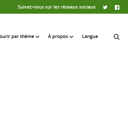
Suivez-nous sur les réseaux sociaux
Twitter
Faceb
ourir par thème
À propos
Langue
e recherche
R