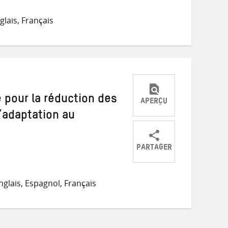
Partager
Partager
Partager
sur
sur
par
lais, Français
Twitter
Facebook
e-
mail
e pour la réduction des
APERÇU
’adaptation au
PARTAGER
Partager
Partager
Partager
sur
sur
par
glais, Espagnol, Français
Twitter
Facebook
e-
mail