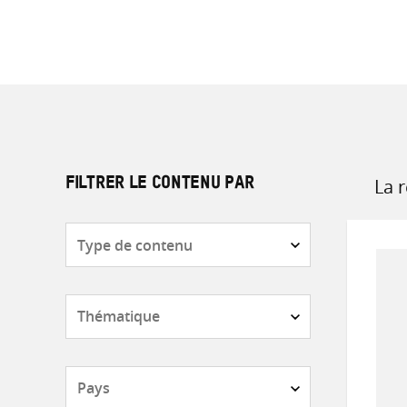
La 
FILTRER LE CONTENU PAR
Sort
by
Type
de
contenu
Thématique
Pays