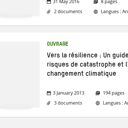
31 May 2016
8 pages
2 documents
Langues : Ang
OUVRAGE
Vers la résilience : Un guid
risques de catastrophe et l
changement climatique
3 January 2013
194 pages
3 documents
Langues : An