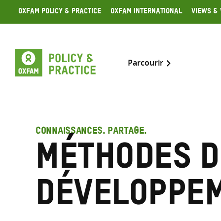
Skip
Oxfam Policy & Practice
Oxfam International
Views & 
to
content
Parcourir
CONNAISSANCES. PARTAGE.
Méthodes d
développe