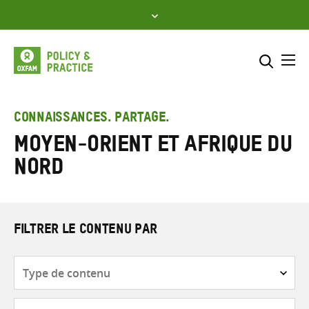
Skip
to
content
Me
Inclure
Sélectionner l’emplacement d
CONNAISSANCES. PARTAGE.
Moyen-Orient et Afrique du
RECHERCHER
Saisir
Nord
les
termes
de
recherche
FILTRER LE CONTENU PAR
Type
de
contenu
Thématique