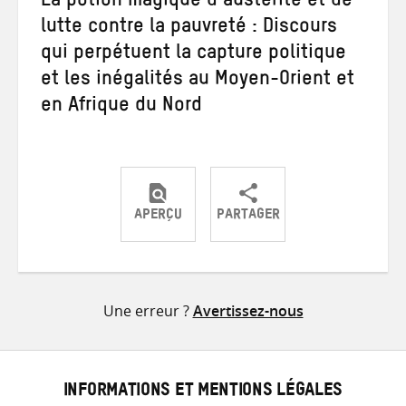
La potion magique d’austérité et de
lutte contre la pauvreté : Discours
qui perpétuent la capture politique
et les inégalités au Moyen-Orient et
en Afrique du Nord
APERÇU
PARTAGER
Partager
Partager
Partager
sur
sur
par
Twitter
Facebook
e-
Une erreur ?
Avertissez-nous
mail
INFORMATIONS ET MENTIONS LÉGALES