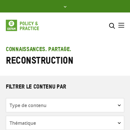
Skip
to
content
Me
Inclure
Sélectionner l’emplacement d
CONNAISSANCES. PARTAGE.
Reconstruction
RECHERCHER
Saisir
les
termes
de
FILTRER LE CONTENU PAR
recherche
Type
de
contenu
Thématique