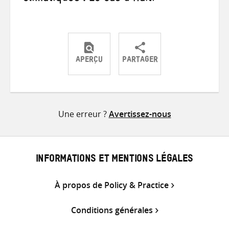
APERÇU
PARTAGER
Partager
Partager
Partager
sur
sur
par
Twitter
Facebook
e-
Une erreur ?
Avertissez-nous
mail
INFORMATIONS ET MENTIONS LÉGALES
À propos de Policy & Practice
Conditions générales