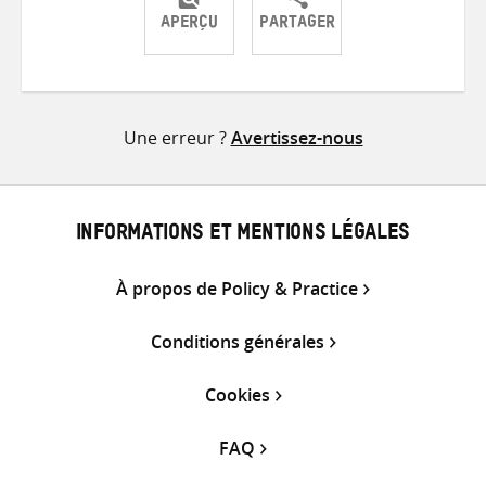
APERÇU
PARTAGER
Partager
Partager
Partager
sur
sur
par
Twitter
Facebook
e-
Une erreur ?
Avertissez-nous
mail
INFORMATIONS ET MENTIONS LÉGALES
À propos de Policy & Practice
Conditions générales
Cookies
FAQ