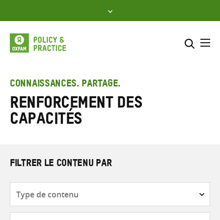
Skip
to
content
Me
Inclure
Sélectionner l’emplacement d
CONNAISSANCES. PARTAGE.
Renforcement des
RECHERCHER
Saisir
capacités
les
termes
de
recherche
FILTRER LE CONTENU PAR
Type
de
contenu
Thématique