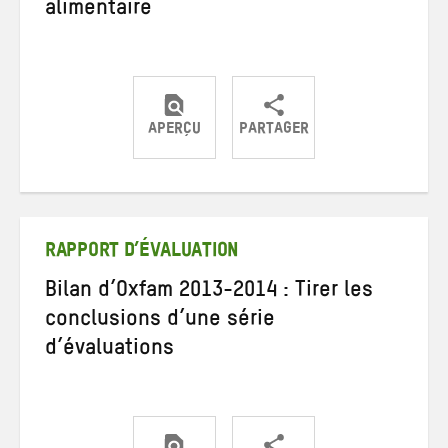
alimentaire
APERÇU
PARTAGER
Partager
Partager
Partager
sur
sur
par
Twitter
Facebook
e-
mail
RAPPORT D’ÉVALUATION
Bilan d’Oxfam 2013-2014 : Tirer les
conclusions d’une série
d’évaluations