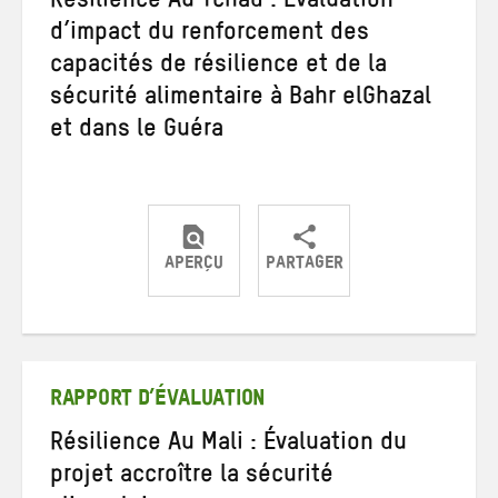
Résilience Au Tchad : Évaluation
d’impact du renforcement des
capacités de résilience et de la
sécurité alimentaire à Bahr elGhazal
et dans le Guéra
APERÇU
PARTAGER
Partager
Partager
Partager
sur
sur
par
Twitter
Facebook
e-
mail
RAPPORT D’ÉVALUATION
Résilience Au Mali : Évaluation du
projet accroître la sécurité