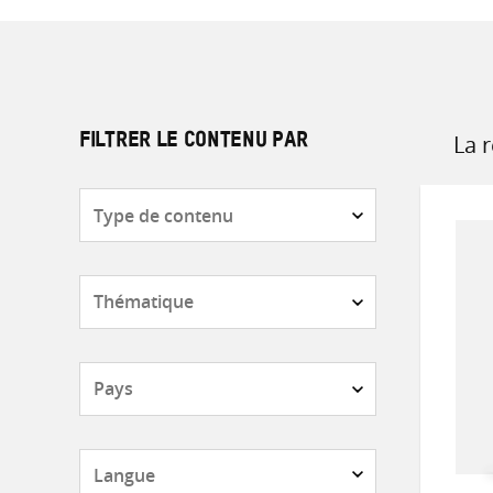
La 
FILTRER LE CONTENU PAR
Sort
by
Type
de
contenu
Thématique
Pays
Langue