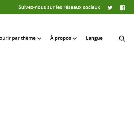
Suivez-nous sur les réseaux sociaux
Twitter
Faceb
ourir par thème
À propos
Langue
e recherche
R