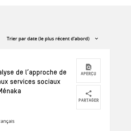
alyse de l’approche de
APERÇU
 aux services sociaux
 Ménaka
PARTAGER
Partager
Partager
Partager
sur
sur
par
rançais
Twitter
Facebook
e-