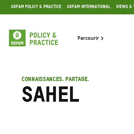
Skip
Oxfam Policy & Practice
Oxfam International
Views & 
to
content
Parcourir
CONNAISSANCES. PARTAGE.
Sahel