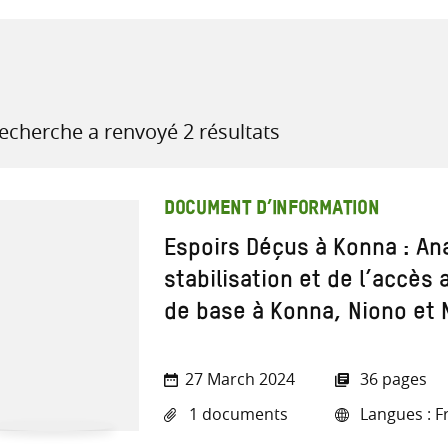
recherche
recherche a renvoyé 2 résultats
ressources
DOCUMENT D’INFORMATION
Espoirs Déçus à Konna : An
stabilisation et de l’accès
de base à Konna, Niono et
27 March 2024
36 pages
1 documents
Langues : F