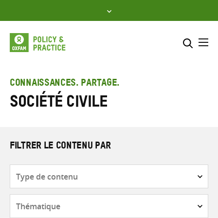
Skip
to
content
Me
Inclure
Sélectionner l’emplacement d
CONNAISSANCES. PARTAGE.
Société civile
RECHERCHER
Saisir
les
termes
de
FILTRER LE CONTENU PAR
recherche
Type
de
contenu
Thématique