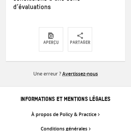
d’évaluations
APERÇU
PARTAGER
Partager
Partager
Partager
sur
sur
par
Twitter
Facebook
e-
Une erreur ?
Avertissez-nous
mail
INFORMATIONS ET MENTIONS LÉGALES
À propos de Policy & Practice
Conditions générales