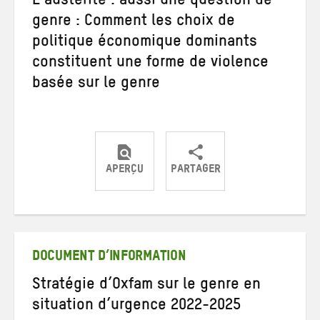
L’austérité : aussi une question de
genre : Comment les choix de
politique économique dominants
constituent une forme de violence
basée sur le genre
APERÇU
PARTAGER
Partager
Partager
Partager
sur
sur
par
Twitter
Facebook
e-
mail
DOCUMENT D’INFORMATION
Stratégie d’Oxfam sur le genre en
situation d’urgence 2022-2025