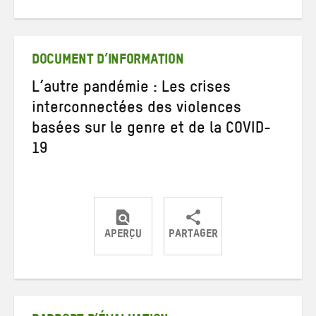
sur
sur
par
Twitter
Facebook
e-
mail
DOCUMENT D’INFORMATION
L’autre pandémie : Les crises
interconnectées des violences
basées sur le genre et de la COVID-
19
APERÇU
PARTAGER
Partager
Partager
Partager
sur
sur
par
Twitter
Facebook
e-
mail