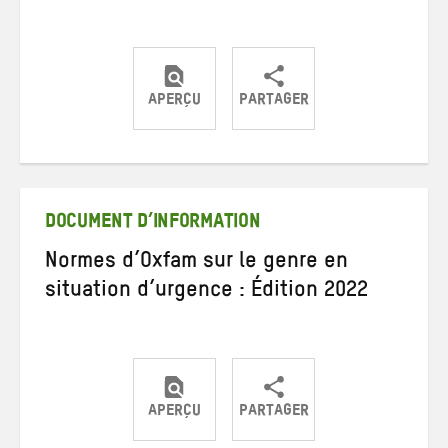
APERÇU
PARTAGER
Partager
Partager
Partager
sur
sur
par
Twitter
Facebook
e-
mail
DOCUMENT D’INFORMATION
Normes d’Oxfam sur le genre en
situation d’urgence : Édition 2022
APERÇU
PARTAGER
Partager
Partager
Partager