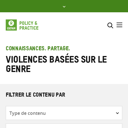
Skip
to
content
Me
Inclure
Sélectionner l’emplacement d
CONNAISSANCES. PARTAGE.
Violences basées sur le
RECHERCHER
Saisir
genre
les
termes
de
recherche
FILTRER LE CONTENU PAR
Type
de
contenu
Thématique