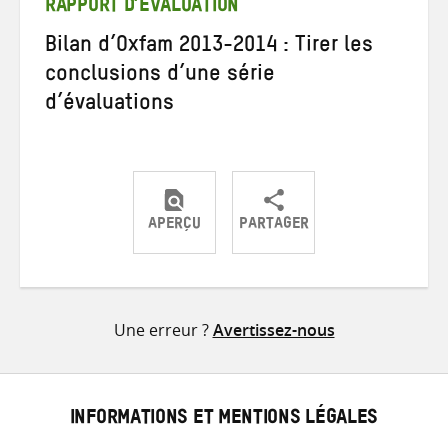
RAPPORT D’ÉVALUATION
Bilan d’Oxfam 2013-2014 : Tirer les
conclusions d’une série
d’évaluations
APERÇU
PARTAGER
Partager
Partager
Partager
sur
sur
par
Twitter
Facebook
e-
Une erreur ?
Avertissez-nous
mail
INFORMATIONS ET MENTIONS LÉGALES