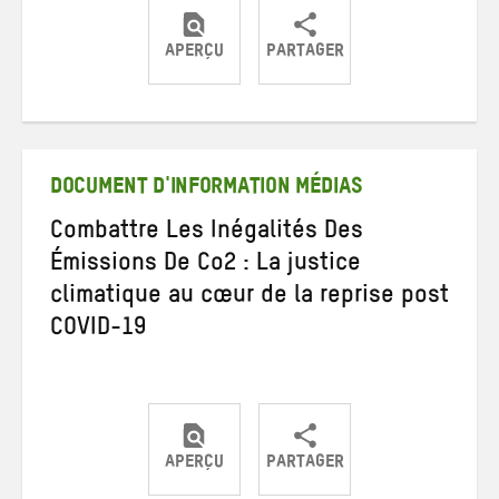
APERÇU
PARTAGER
Partager
Partager
Partager
sur
sur
par
Twitter
Facebook
e-
mail
DOCUMENT D'INFORMATION MÉDIAS
Combattre Les Inégalités Des
Émissions De Co2 : La justice
climatique au cœur de la reprise post
COVID-19
APERÇU
PARTAGER
Partager
Partager
Partager