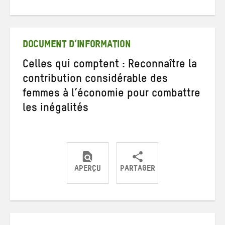
sur
sur
par
Twitter
Facebook
e-
mail
DOCUMENT D’INFORMATION
Celles qui comptent : Reconnaître la
contribution considérable des
femmes à l’économie pour combattre
les inégalités
APERÇU
PARTAGER
Partager
Partager
Partager
sur
sur
par
Twitter
Facebook
e-
mail