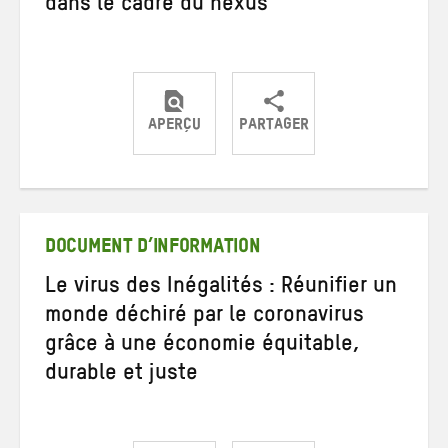
dans le cadre du nexus
APERÇU
PARTAGER
Partager
Partager
Partager
sur
sur
par
Twitter
Facebook
e-
mail
DOCUMENT D’INFORMATION
Le virus des Inégalités : Réunifier un
monde déchiré par le coronavirus
grâce à une économie équitable,
durable et juste