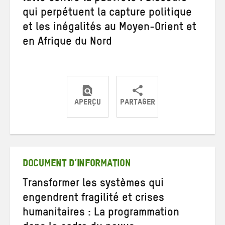
qui perpétuent la capture politique
et les inégalités au Moyen-Orient et
en Afrique du Nord
APERÇU
PARTAGER
Partager
Partager
Partager
sur
sur
par
Twitter
Facebook
e-
mail
DOCUMENT D’INFORMATION
Transformer les systèmes qui
engendrent fragilité et crises
humanitaires : La programmation