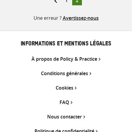
1
2
mail
des
Une erreur ?
Avertissez-nous
publications
INFORMATIONS ET MENTIONS LÉGALES
À propos de Policy & Practice
Conditions générales
Cookies
FAQ
Nous contacter
Politique de confidentialité