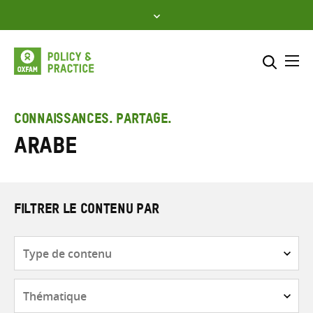
Skip
to
content
Me
Inclure
Sélectionner l’emplacement d
CONNAISSANCES. PARTAGE.
Arabe
RECHERCHER
Saisir
les
termes
de
FILTRER LE CONTENU PAR
recherche
Type
de
contenu
Thématique