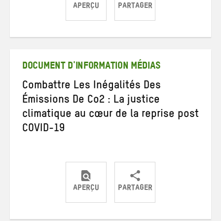
APERÇU
PARTAGER
Partager
Partager
Partager
sur
sur
par
Twitter
Facebook
e-
mail
DOCUMENT D'INFORMATION MÉDIAS
Combattre Les Inégalités Des
Émissions De Co2 : La justice
climatique au cœur de la reprise post
COVID-19
APERÇU
PARTAGER
Partager
Partager
Partager
sur
sur
par