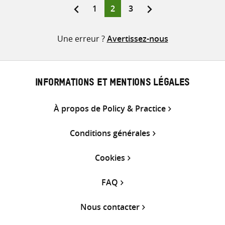
Page
Page
Page
1
2
3
Pagination
mail
des
Une erreur ?
Avertissez-nous
publications
INFORMATIONS ET MENTIONS LÉGALES
À propos de Policy & Practice
Conditions générales
Cookies
FAQ
Nous contacter