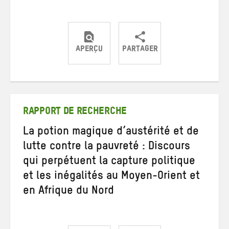
APERÇU
PARTAGER
Partager
Partager
Partager
sur
sur
par
Twitter
Facebook
e-
mail
RAPPORT DE RECHERCHE
La potion magique d’austérité et de
lutte contre la pauvreté : Discours
qui perpétuent la capture politique
et les inégalités au Moyen-Orient et
en Afrique du Nord