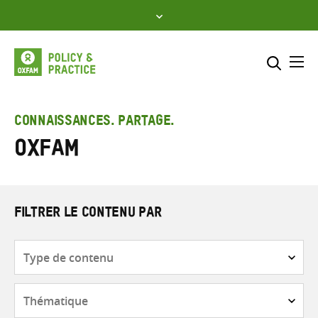
Skip
to
content
Me
Inclure
Sélectionner l’emplacement d
CONNAISSANCES. PARTAGE.
Oxfam
RECHERCHER
Saisir
les
termes
de
FILTRER LE CONTENU PAR
recherche
Type
de
contenu
Thématique