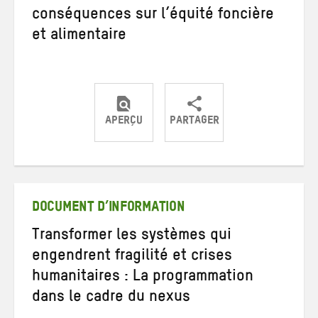
conséquences sur l’équité foncière
et alimentaire
APERÇU
PARTAGER
Partager
Partager
Partager
sur
sur
par
Twitter
Facebook
e-
mail
DOCUMENT D’INFORMATION
Transformer les systèmes qui
engendrent fragilité et crises
humanitaires : La programmation
dans le cadre du nexus