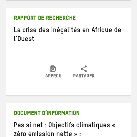
Twitter
Facebook
e-
mail
RAPPORT DE RECHERCHE
La crise des inégalités en Afrique de
l’Ouest
APERÇU
PARTAGER
Partager
Partager
Partager
sur
sur
par
Twitter
Facebook
e-
mail
DOCUMENT D’INFORMATION
Pas si net : Objectifs climatiques «
zéro émission nette » :