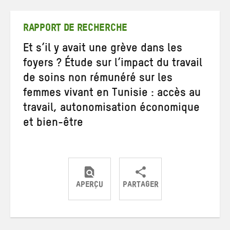
Twitter
Facebook
e-
mail
RAPPORT DE RECHERCHE
Et s’il y avait une grève dans les
foyers ? Étude sur l’impact du travail
de soins non rémunéré sur les
femmes vivant en Tunisie : accès au
travail, autonomisation économique
et bien-être
APERÇU
PARTAGER
Partager
Partager
Partager
sur
sur
par
Twitter
Facebook
e-