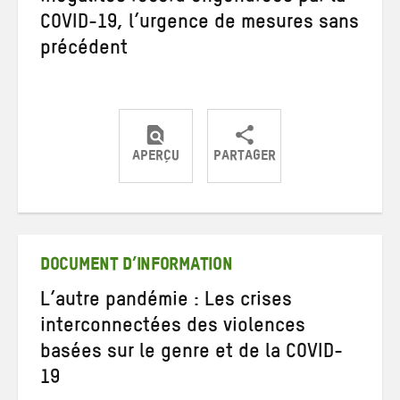
COVID-19, l’urgence de mesures sans
précédent
APERÇU
PARTAGER
Partager
Partager
Partager
sur
sur
par
Twitter
Facebook
e-
mail
DOCUMENT D’INFORMATION
L’autre pandémie : Les crises
interconnectées des violences
basées sur le genre et de la COVID-
19