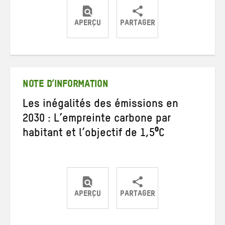
APERÇU
PARTAGER
Partager
Partager
Partager
sur
sur
par
Twitter
Facebook
e-
mail
NOTE D’INFORMATION
Les inégalités des émissions en
2030 : L’empreinte carbone par
habitant et l’objectif de 1,5⁰C
APERÇU
PARTAGER
Partager
Partager
Partager
sur
sur
par