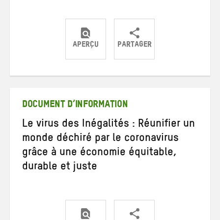
APERÇU
PARTAGER
Partager
Partager
Partager
sur
sur
par
Twitter
Facebook
e-
mail
DOCUMENT D’INFORMATION
Le virus des Inégalités : Réunifier un
monde déchiré par le coronavirus
grâce à une économie équitable,
durable et juste