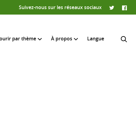
Suivez-nous sur les réseaux sociaux
Twitter
Faceb
ourir par thème
À propos
Langue
e recherche
R