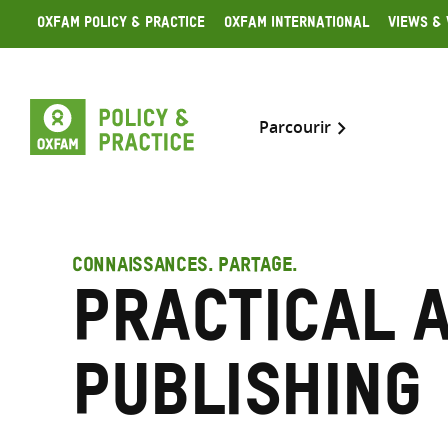
Skip
Oxfam Policy & Practice
Oxfam International
Views & 
to
content
Parcourir
CONNAISSANCES. PARTAGE.
Practical 
Publishing