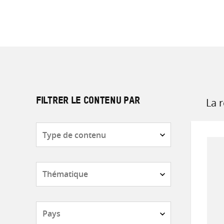
La 
FILTRER LE CONTENU PAR
Sort
by
Type
de
contenu
Thématique
Pays