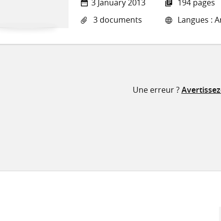
3 January 2013
194 pages
3 documents
Langues : An
Une erreur ?
Avertisse