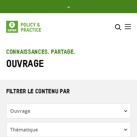
Skip
to
content
Me
Inclure
Sélectionner l’emplacement d
CONNAISSANCES. PARTAGE.
Ouvrage
RECHERCHER
Saisir
les
termes
de
FILTRER LE CONTENU PAR
recherche
Type
de
contenu
Thématique