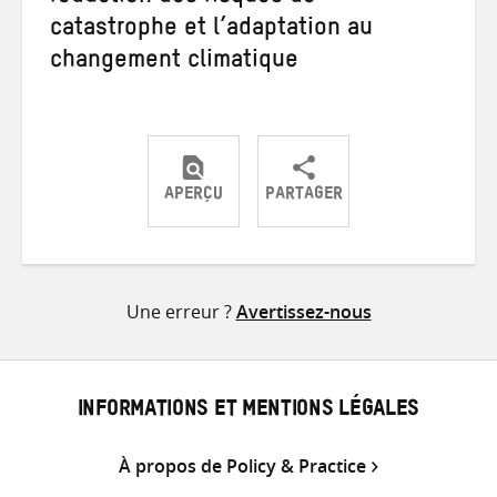
catastrophe et l’adaptation au
changement climatique
APERÇU
PARTAGER
Partager
Partager
Partager
sur
sur
par
Twitter
Facebook
e-
Une erreur ?
Avertissez-nous
mail
INFORMATIONS ET MENTIONS LÉGALES
À propos de Policy & Practice