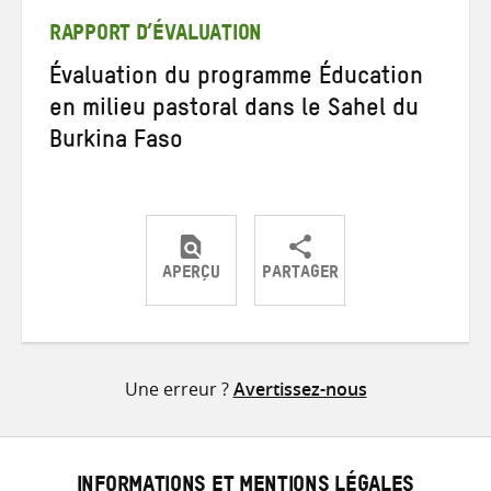
mail
RAPPORT D’ÉVALUATION
Évaluation du programme Éducation
en milieu pastoral dans le Sahel du
Burkina Faso
APERÇU
PARTAGER
Partager
Partager
Partager
sur
sur
par
Twitter
Facebook
e-
Une erreur ?
Avertissez-nous
mail
INFORMATIONS ET MENTIONS LÉGALES