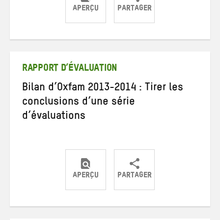
APERÇU
PARTAGER
Partager
Partager
Partager
sur
sur
par
Twitter
Facebook
e-
mail
RAPPORT D’ÉVALUATION
Bilan d’Oxfam 2013-2014 : Tirer les
conclusions d’une série
d’évaluations
APERÇU
PARTAGER
Partager
Partager
Partager
sur
sur
par
Twitter
Facebook
e-