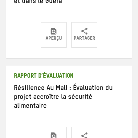
et dans le Guéra
APERÇU
PARTAGER
Partager
Partager
Partager
sur
sur
par
Twitter
Facebook
e-
mail
RAPPORT D’ÉVALUATION
Résilience Au Mali : Évaluation du
projet accroître la sécurité
alimentaire