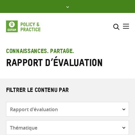
Skip
to
content
Me
Inclure
Sélectionner l’emplacement d
CONNAISSANCES. PARTAGE.
Rapport d’évaluation
RECHERCHER
Saisir
les
termes
de
FILTRER LE CONTENU PAR
recherche
Type
de
contenu
Thématique