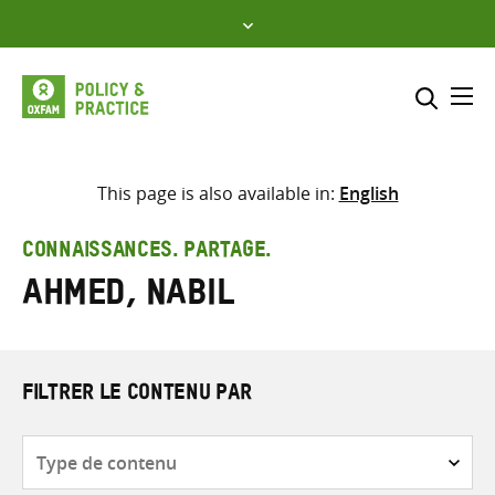
Skip
to
content
Me
Inclure
Sélectionner l’emplacement d
This page is also available in:
English
RECHERCHER
Saisir
CONNAISSANCES. PARTAGE.
les
Ahmed, Nabil
termes
de
recherche
FILTRER LE CONTENU PAR
Type
de