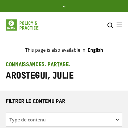
Skip
to
content
Me
Inclure
Sélectionner l’emplacement d
This page is also available in:
English
RECHERCHER
Saisir
CONNAISSANCES. PARTAGE.
les
Arostegui, Julie
termes
de
recherche
FILTRER LE CONTENU PAR
Type
de