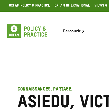
Skip
Oxfam Policy & Practice
Oxfam International
Views & 
to
content
Parcourir
CONNAISSANCES. PARTAGE.
Asiedu, Vic