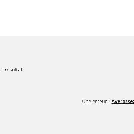
recherche
ressources
n résultat
Une erreur ?
Avertisse