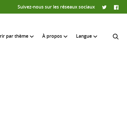
Suivez-nous sur les réseaux sociaux
Twitter
Faceb
rir par thème
À propos
Langue
English
e recherche
R