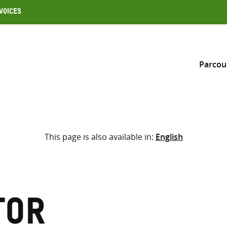
Voices
Parcou
Inclure
This page is also available in:
English
Sélectionner l’emplacement d
RECHERCHE
Saisir
les
termes
tor
de