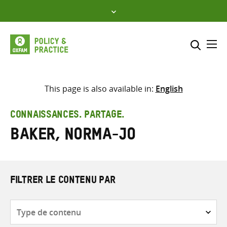
Skip
to
content
Me
Inclure
Sélectionner l’emplacement d
This page is also available in:
English
RECHERCHER
Saisir
CONNAISSANCES. PARTAGE.
les
Baker, Norma-Jo
termes
de
recherche
FILTRER LE CONTENU PAR
Type
de