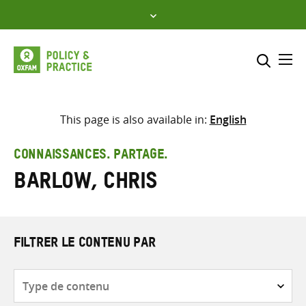
Skip
to
content
Me
Inclure
Sélectionner l’emplacement d
This page is also available in:
English
RECHERCHER
Saisir
CONNAISSANCES. PARTAGE.
les
Barlow, Chris
termes
de
recherche
FILTRER LE CONTENU PAR
Type
de