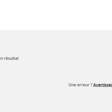
recherche
ressources
n résultat
Une erreur ?
Avertisse