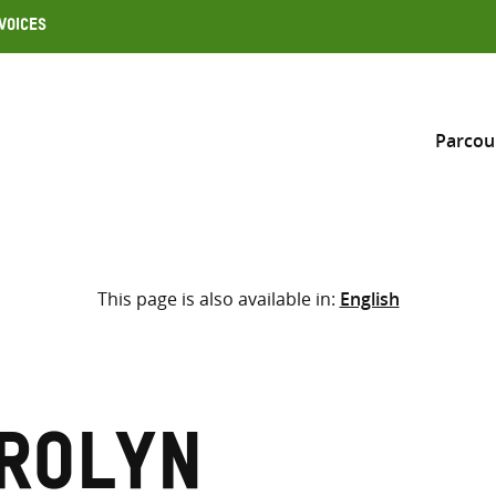
Voices
Parcou
Inclure
This page is also available in:
English
Sélectionner l’emplacement d
RECHERCHE
Saisir
les
termes
arolyn
de