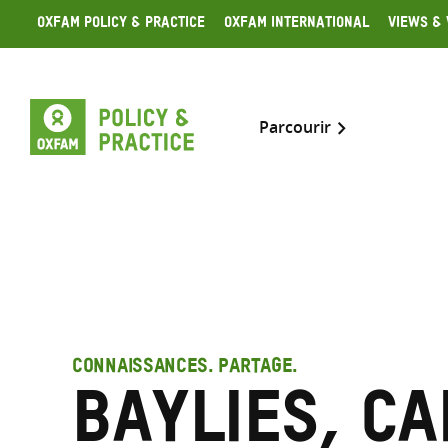
Skip
Oxfam Policy & Practice
Oxfam International
Views & 
to
content
Parcourir
CONNAISSANCES. PARTAGE.
Baylies, C