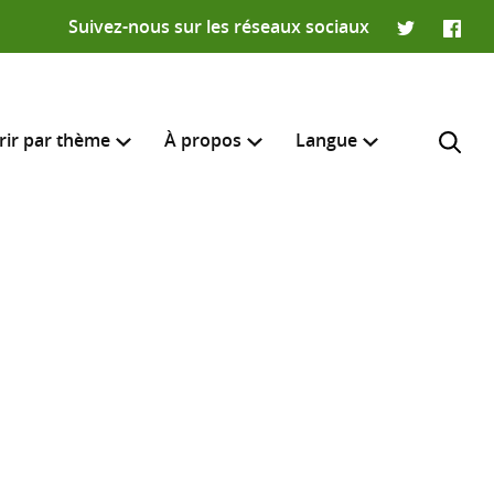
Suivez-nous sur les réseaux sociaux
Twitter
Faceb
rir par thème
À propos
Langue
English
e recherche
R