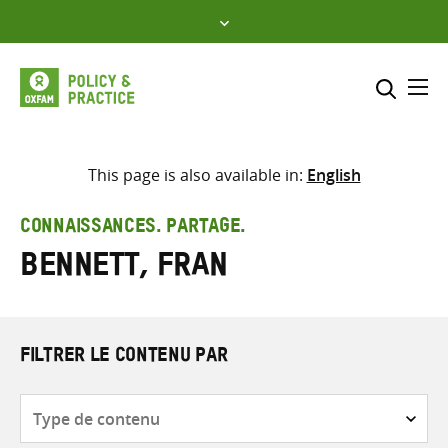
Skip
to
content
Me
Inclure
Sélectionner l’emplacement d
This page is also available in:
English
RECHERCHER
Saisir
CONNAISSANCES. PARTAGE.
les
Bennett, Fran
termes
de
recherche
FILTRER LE CONTENU PAR
Type
de