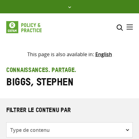
Skip
to
content
Me
Inclure
Sélectionner l’emplacement d
This page is also available in:
English
RECHERCHER
Saisir
CONNAISSANCES. PARTAGE.
les
Biggs, Stephen
termes
de
recherche
FILTRER LE CONTENU PAR
Type
de