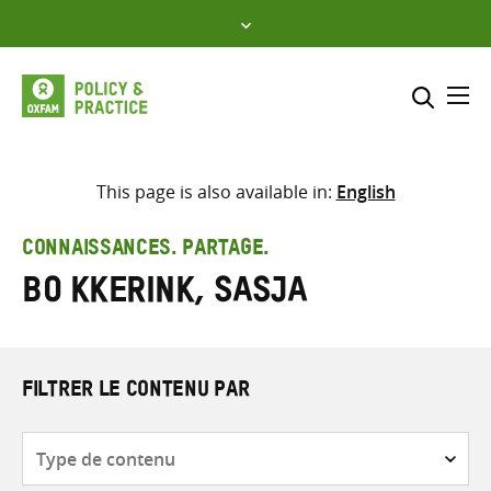
Skip
to
content
Me
Inclure
Sélectionner l’emplacement d
This page is also available in:
English
RECHERCHER
Saisir
CONNAISSANCES. PARTAGE.
les
Bo Kkerink, Sasja
termes
de
recherche
FILTRER LE CONTENU PAR
Type
de