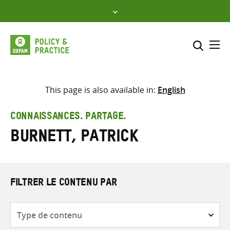
Skip
to
content
Me
Inclure
Sélectionner l’emplacement d
This page is also available in:
English
RECHERCHER
Saisir
CONNAISSANCES. PARTAGE.
les
Burnett, Patrick
termes
de
recherche
FILTRER LE CONTENU PAR
Type
de