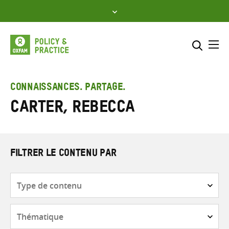
Skip
to
content
Me
Inclure
Sélectionner l’emplacement d
CONNAISSANCES. PARTAGE.
Carter, Rebecca
RECHERCHER
Saisir
les
termes
de
FILTRER LE CONTENU PAR
recherche
Type
de
contenu
Thématique