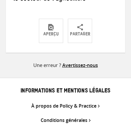
APERÇU
PARTAGER
Partager
Partager
Partager
sur
sur
par
Twitter
Facebook
e-
Une erreur ?
Avertissez-nous
mail
INFORMATIONS ET MENTIONS LÉGALES
À propos de Policy & Practice
Conditions générales