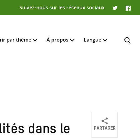
Suivez-nous sur les réseaux sociaux
Twitter
Faceb
rir par thème
À propos
Langue
English
e recherche
R
PARTAGER
lités dans le
Partager
Partager
Partager