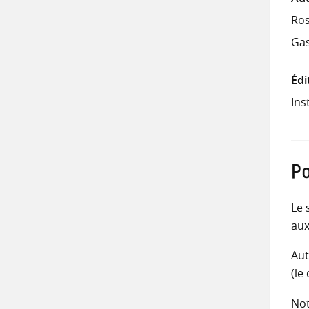
Ros
Gas
Édi
Ins
Po
Le 
aux
Aut
(le
Not