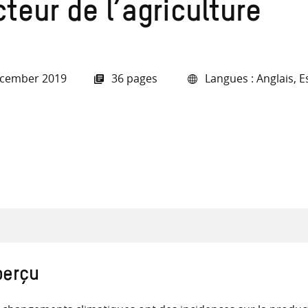
recherche
teur de l’agriculture
ecember 2019
36 pages
Langues : Anglais, E
ressources
perçu