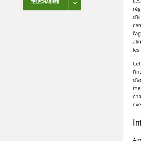
Les
TÉLÉCHARGER
rég
d’i
cen
l’a
ali
les
Cet
l’i
d’a
mes
cha
exe
In
Aut