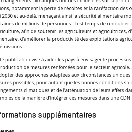
 changements climatiques ont des incidences sur la produ
ions, notamment la perte de récoltes et la raréfaction des 
ci 2030 et au-delà, menaçant ainsi la sécurité alimentaire m
taines de millions de personnes. Il est temps de redoubler 
griculture, afin de soutenir les agriculteurs et agricultrices, 
mentaire, d’améliorer la productivité des exploitations agrico
 émissions.
te publication vise à aider les pays à envisager le processu
ntroduction de mesures renforcées pour le secteur agricole. 
dopter des approches adaptées aux circonstances uniques d
ures possibles, pour autant que les bonnes conditions soien
ngements climatiques et de l’atténuation de leurs effets da
mples de la manière d’intégrer ces mesures dans une CDN 
formations supplémentaires
eur·es