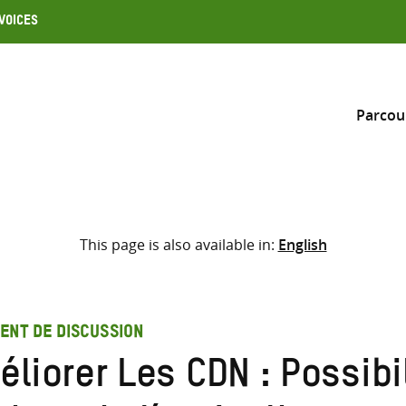
Voices
Parcou
Inclure
This page is also available in:
English
Sélectionner l’emplacement d
RECHERCHE
Saisir
les
ENT DE DISCUSSION
termes
liorer Les CDN : Possibi
de