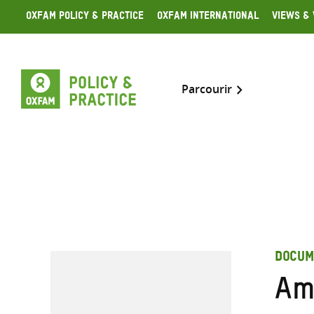
Skip
Oxfam Policy & Practice
Oxfam International
Views & 
to
content
Parcourir
DOCUM
Amé