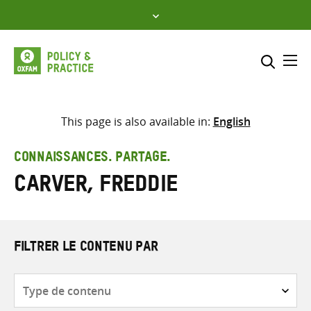
Skip
to
content
Me
Inclure
Sélectionner l’emplacement d
This page is also available in:
English
RECHERCHER
Saisir
CONNAISSANCES. PARTAGE.
les
Carver, Freddie
termes
de
recherche
FILTRER LE CONTENU PAR
Type
de