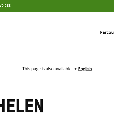
Voices
Parcou
Inclure
This page is also available in:
English
Sélectionner l’emplacement d
RECHERCHE
Saisir
les
termes
Helen
de