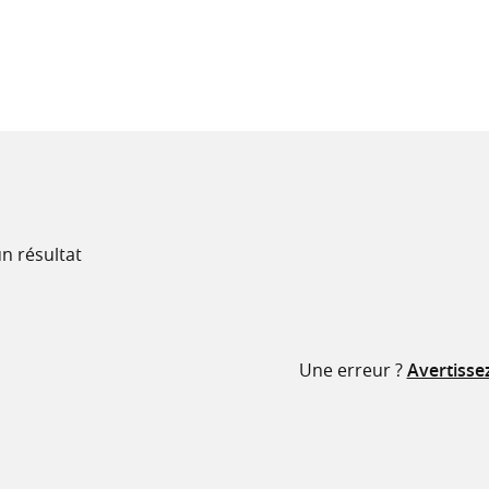
recherche
ressources
n résultat
Une erreur ?
Avertisse