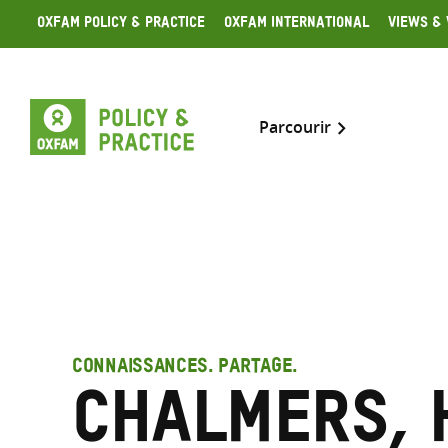
Skip
Oxfam Policy & Practice
Oxfam International
Views & 
to
content
Parcourir
CONNAISSANCES. PARTAGE.
Chalmers, 