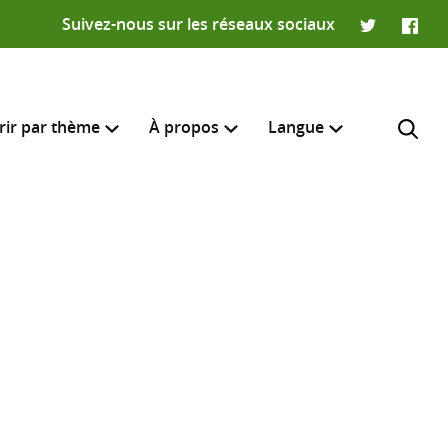
Suivez-nous sur les réseaux sociaux
Twitter
Faceb
rir par thème
À propos
Langue
English
e recherche
R