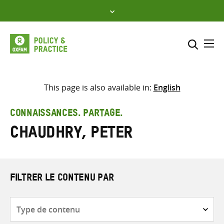
Skip
to
content
Me
Inclure
Sélectionner l’emplacement d
This page is also available in:
English
RECHERCHER
Saisir
CONNAISSANCES. PARTAGE.
les
Chaudhry, Peter
termes
de
recherche
FILTRER LE CONTENU PAR
Type
de