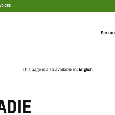
Voices
Parcou
Inclure
This page is also available in:
English
Sélectionner l’emplacement d
RECHERCHE
Saisir
les
termes
adie
de