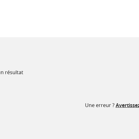
recherche
ressources
n résultat
Une erreur ?
Avertisse