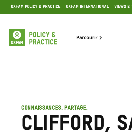
Skip
Oxfam Policy & Practice
Oxfam International
Views & 
to
content
Parcourir
CONNAISSANCES. PARTAGE.
Clifford, S