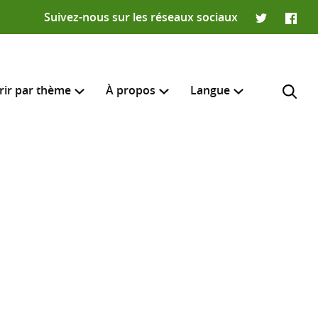
Suivez-nous sur les réseaux sociaux
Twitter
Faceb
rir par thème
À propos
Langue
English
e recherche
R