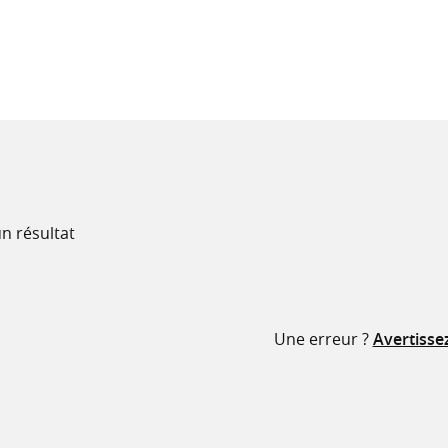
recherche
ressources
n résultat
Une erreur ?
Avertisse