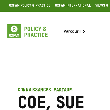
Skip
Oxfam Policy & Practice
Oxfam International
Views & 
to
content
Parcourir
CONNAISSANCES. PARTAGE.
Coe, Sue