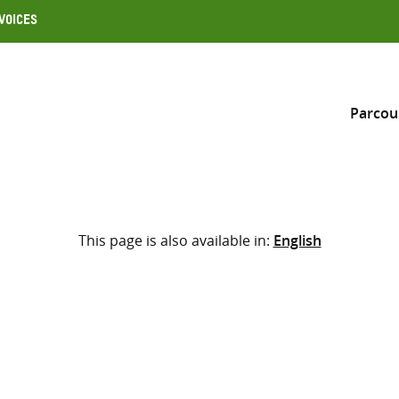
Voices
Parcou
Inclure
This page is also available in:
English
Sélectionner l’emplacement d
RECHERCHE
Saisir
les
termes
de