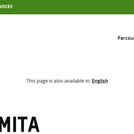
Voices
Parcou
Inclure
This page is also available in:
English
Sélectionner l’emplacement d
RECHERCHE
Saisir
les
termes
mita
de