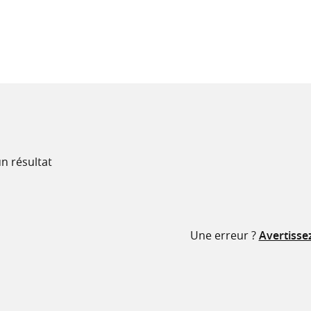
recherche
ressources
n résultat
Une erreur ?
Avertisse