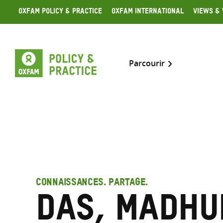
Skip
Oxfam Policy & Practice
Oxfam International
Views & 
to
content
Parcourir
CONNAISSANCES. PARTAGE.
Das, Madhu