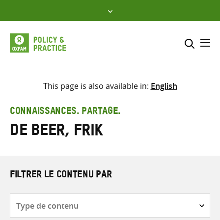
Skip
to
content
Me
Inclure
Sélectionner l’emplacement d
This page is also available in:
English
RECHERCHER
Saisir
CONNAISSANCES. PARTAGE.
les
de Beer, Frik
termes
de
recherche
FILTRER LE CONTENU PAR
Type
de