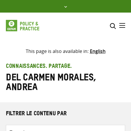
Skip
to
content
Me
Inclure
Sélectionner l’emplacement d
This page is also available in:
English
RECHERCHER
Saisir
CONNAISSANCES. PARTAGE.
les
del Carmen Morales,
termes
de
Andrea
recherche
FILTRER LE CONTENU PAR
Type