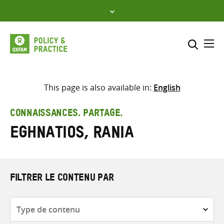
Skip
to
content
Me
Inclure
Sélectionner l’emplacement d
This page is also available in:
English
RECHERCHER
Saisir
CONNAISSANCES. PARTAGE.
les
Eghnatios, Rania
termes
de
recherche
FILTRER LE CONTENU PAR
Type
de