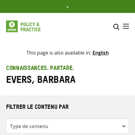
Skip
to
content
Me
Inclure
Sélectionner l’emplacement d
This page is also available in:
English
RECHERCHER
Saisir
CONNAISSANCES. PARTAGE.
les
Evers, Barbara
termes
de
recherche
FILTRER LE CONTENU PAR
Type
de