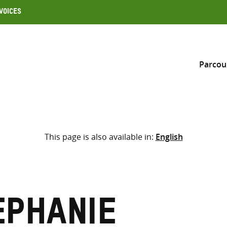
Voices
Parcou
Inclure
This page is also available in:
English
Sélectionner l’emplacement d
RECHERCHE
Saisir
les
termes
ephanie
de