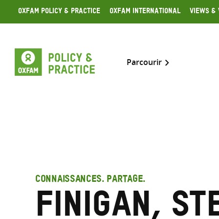
Skip
Oxfam Policy & Practice
Oxfam International
Views & 
to
content
Parcourir
CONNAISSANCES. PARTAGE.
Finigan, St