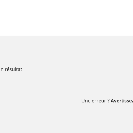
recherche
ressources
n résultat
Une erreur ?
Avertisse