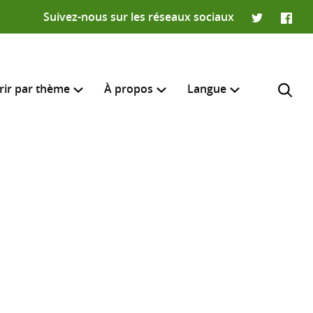
Suivez-nous sur les réseaux sociaux
Twitter
Faceb
rir par thème
À propos
Langue
English
e recherche
R