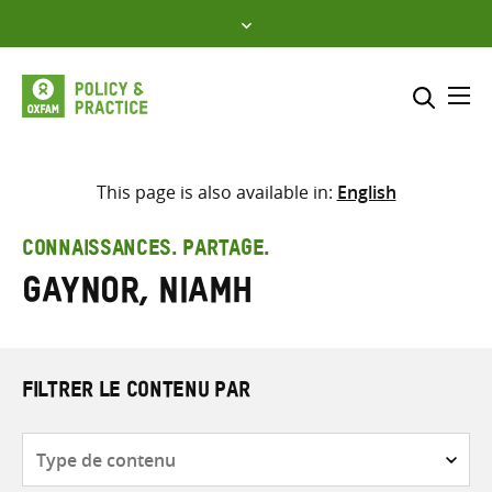
Skip
to
content
Me
Inclure
Sélectionner l’emplacement d
This page is also available in:
English
RECHERCHER
Saisir
CONNAISSANCES. PARTAGE.
les
Gaynor, Niamh
termes
de
recherche
FILTRER LE CONTENU PAR
Type
de