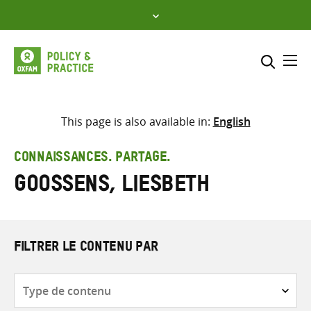
Skip
to
content
Me
Inclure
Sélectionner l’emplacement d
This page is also available in:
English
RECHERCHER
Saisir
CONNAISSANCES. PARTAGE.
les
Goossens, Liesbeth
termes
de
recherche
FILTRER LE CONTENU PAR
Type
de