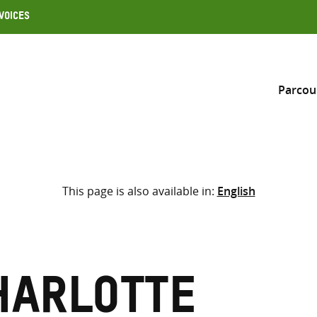
Voices
Parcou
Inclure
This page is also available in:
English
Sélectionner l’emplacement d
RECHERCHE
Saisir
les
termes
harlotte
de