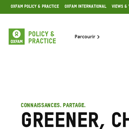
Skip
Oxfam Policy & Practice
Oxfam International
Views & 
to
content
Parcourir
CONNAISSANCES. PARTAGE.
Greener, C