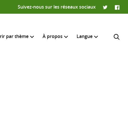
Suivez-nous sur les réseaux sociaux
Twitter
Faceb
rir par thème
À propos
Langue
English
e recherche
R