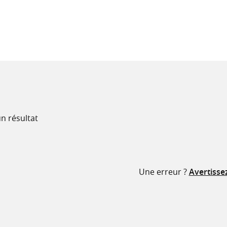
recherche
ressources
n résultat
Une erreur ?
Avertisse