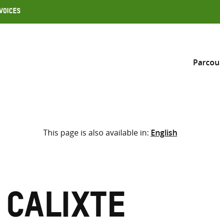
Voices
Parcou
Inclure
This page is also available in:
English
Sélectionner l’emplacement d
RECHERCHE
Saisir
les
termes
 Calixte
de