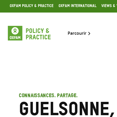
Skip
Oxfam Policy & Practice
Oxfam International
Views & 
to
content
Parcourir
CONNAISSANCES. PARTAGE.
Guelsonne,