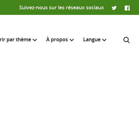
Suivez-nous sur les réseaux sociaux
Twitter
Faceb
rir par thème
À propos
Langue
English
e recherche
R