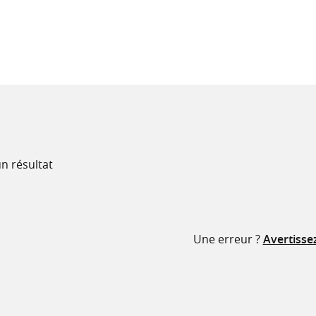
recherche
ressources
n résultat
Une erreur ?
Avertisse