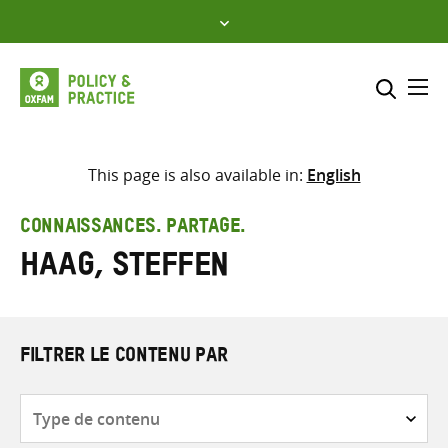
Skip
to
content
Me
Inclure
Sélectionner l’emplacement d
This page is also available in:
English
RECHERCHER
Saisir
CONNAISSANCES. PARTAGE.
les
Haag, Steffen
termes
de
recherche
FILTRER LE CONTENU PAR
Type
de