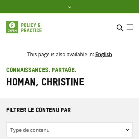
Skip
to
content
Me
Inclure
Sélectionner l’emplacement d
This page is also available in:
English
RECHERCHER
Saisir
CONNAISSANCES. PARTAGE.
les
Homan, Christine
termes
de
recherche
FILTRER LE CONTENU PAR
Type
de